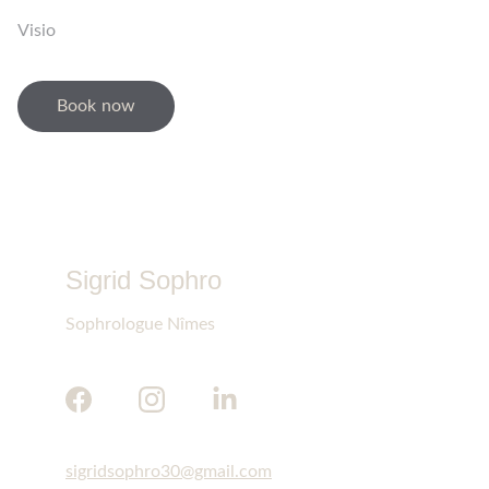
Visio
Book now
Sigrid Sophro
Sophrologue Nîmes
sigridsophro30@gmail.com